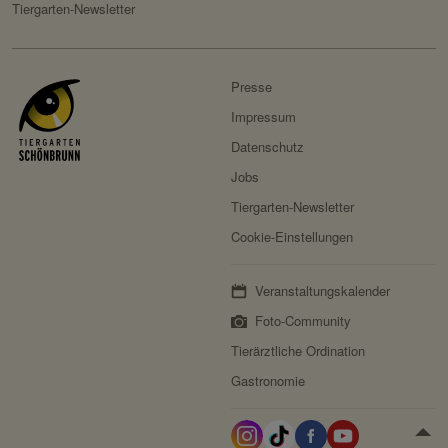
Tiergarten-Newsletter
Speicherdauer:
Session
Drittanbieter:
nein
Presse
Impressum
Servicename:
Fundraisingbox
Datenschutz
Privacy Policy:
https://www.fundraisingbox.
com/datenschutz/
Jobs
Tiergarten-Newsletter
Besitzer:
Fundraisingbox
Cookie-Einstellungen
Servicename:
Stripe
Privacy Policy:
https://stripe.com/at/privacy
Veranstaltungskalender
Besitzer:
Stripe
Foto-Community
Tierärztliche Ordination
Gastronomie