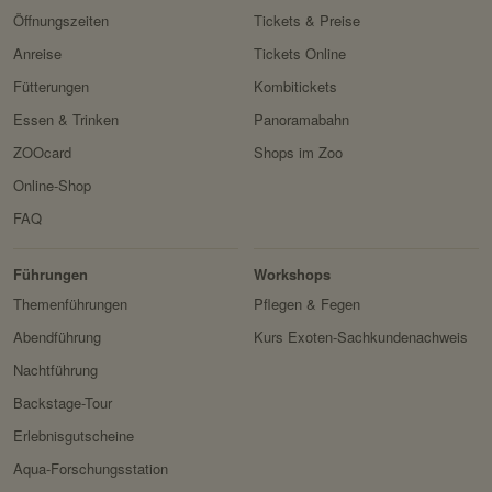
Öffnungszeiten
Tickets & Preise
Anreise
Tickets Online
Fütterungen
Kombitickets
Essen & Trinken
Panoramabahn
ZOOcard
Shops im Zoo
Online-Shop
FAQ
Erlebnis
Tiere
Artenschutz
Zoo
&
Führungen
Workshops
Forschung
Themenführungen
Pflegen & Fegen
Abendführung
Kurs Exoten-Sachkundenachweis
Nachtführung
Backstage-Tour
Erlebnisgutscheine
Aqua-Forschungsstation