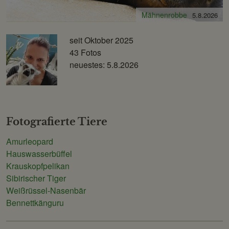
Nordafrikanischer Rothalsstrauß
Mähnenrobbe
5.8.2026
5.8.2026
seit Oktober 2025
43 Fotos
neuestes: 5.8.2026
Fotografierte Tiere
Amurleopard
Hauswasserbüffel
Krauskopfpelikan
Sibirischer Tiger
Weißrüssel-Nasenbär
Bennettkänguru