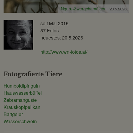
Nguru-Zwergchamäleon
Sibirischer Tiger
20.5.2026
20.5.2026
seit Mai 2015
87 Fotos
neuestes: 20.5.2026
http://www.wn-fotos.at/
Fotografierte Tiere
Humboldtpinguin
Hauswasserbüffel
Zebramanguste
Krauskopfpelikan
Bartgeier
Wasserschwein