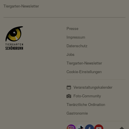
Domain:
localhost
Tiergarten-Newsletter
Speicherdauer:
Session
Drittanbieter:
nein
Presse
Servicename:
Fundraisingbox
Impressum
Privacy Policy:
https://www.fundraisingbox.
Datenschutz
com/datenschutz/
Jobs
Besitzer:
Fundraisingbox
Tiergarten-Newsletter
Servicename:
Stripe
Cookie-Einstellungen
Privacy Policy:
https://stripe.com/at/privacy
Veranstaltungskalender
Besitzer:
Stripe
Foto-Community
Tierärztliche Ordination
Gastronomie