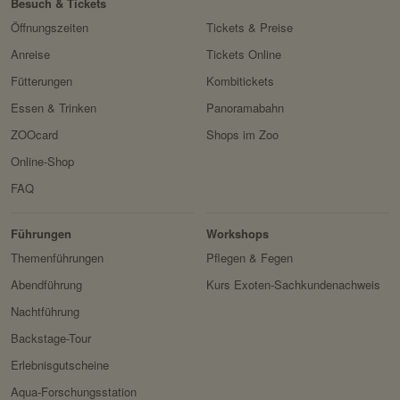
Besuch & Tickets
Öffnungszeiten
Tickets & Preise
Anreise
Tickets Online
Fütterungen
Kombitickets
Essen & Trinken
Panoramabahn
ZOOcard
Shops im Zoo
Online-Shop
FAQ
Erlebnis
Tiere
Artenschutz
Zoo
&
Führungen
Workshops
Forschung
Themenführungen
Pflegen & Fegen
Abendführung
Kurs Exoten-Sachkundenachweis
Nachtführung
Backstage-Tour
Erlebnisgutscheine
Aqua-Forschungsstation