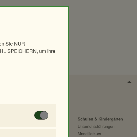
len Sie NUR
AHL SPEICHERN, um Ihre
Zoo für Kinder
Schulen & Kindergärten
 Diese Cookies
Geburtstagspartys
Unterrichtsführungen
Tierische Zooreise
Modellierkurs