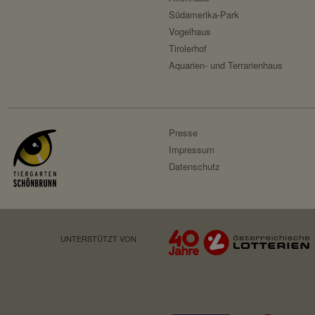
Privacy Policy:
Südamerika-Park
HTTP-Cookie:
Vogelhaus
Besitzer:
Verwendungszweck:
Tirolerhof
Aquarien- und Terrarienhaus
Domain:
Speicherdauer:
Drittanbieter:
Presse
Impressum
HTTP-Cookie:
Datenschutz
Verwendungszweck:
Domain:
Speicherdauer:
UNTERSTÜTZT VON
Drittanbieter:
Servicename:
Privacy Policy: