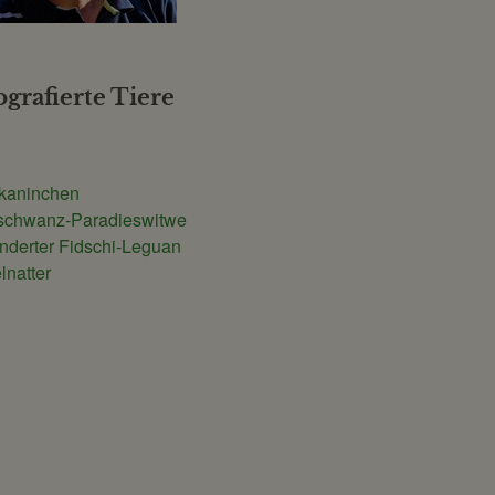
ografierte Tiere
n
kaninchen
zschwanz-Paradieswitwe
derter Fidschi-Leguan
lnatter