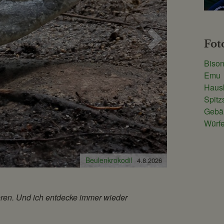
Nächstes
Fot
Bild
Biso
Emu
Haus
Spit
Gebän
Würfe
Beulenkrokodil
Beulenkrokodil
4.8.2026
3.8.2026
eren. Und ich entdecke immer wieder