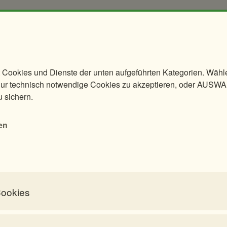
erwendung ohne deren Zustimmung ist untersagt. Bitte
er:
community@zoovienna.at
 Cookies und Dienste der unten aufgeführten Kategorien. Wäh
 technisch notwendige Cookies zu akzeptieren, oder AUSW
u sichern.
en
Cookies
Workshops
Tiere & Kulinarik
 benötigt, um die Grundfunktionalität dieser Website zu ermöglichen.
Pflegen & Fegen
Exklusives Morgenerlebnis
eaktiviert werden.
Kurs Exoten-
Polarnacht