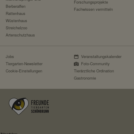
Forschungsprojekte
https://www.facebook.com/policy.php
Berberaffen
sessionid
Fachwissen vermitteln
Rattenhaus
Facebook
speichert ID der aktuellen Session eingeloggte
Wüstenhaus
Streichelzoo
localhost
Artenschutzhaus
2 Wochen
nein
Jobs
Veranstaltungskalender
Tiergarten-Newsletter
Foto-Community
messages
Cookie-Einstellungen
Tierärztliche Ordination
speichert Sytemnachrichten, die Benutzer ang
Gastronomie
localhost
Session
nein
Fundraisingbox
https://www.fundraisingbox.com/datenschutz/